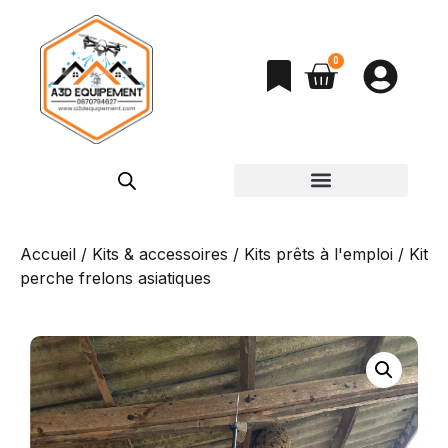
0
Nettoyage toiture & vitres
Drones de pulvérisation & Robots
Nettoyage panneaux solaires
Nettoyage Haute Pression
Kits & accessoires
Aspirateurs gouttières
Accueil
/
Kits & accessoires
/
Kits prêts à l'emploi
/ Kit
perche frelons asiatiques