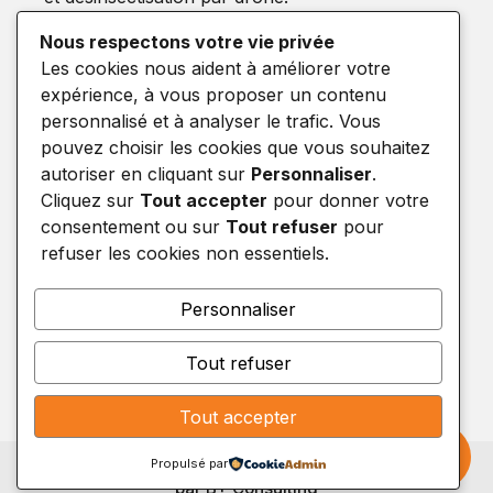
Nous respectons votre vie privée
Informations
Les cookies nous aident à améliorer votre
expérience, à vous proposer un contenu
Mentions légales
personnalisé et à analyser le trafic. Vous
Politique de confidentialité
pouvez choisir les cookies que vous souhaitez
Politique des cookies
autoriser en cliquant sur
Personnaliser
.
Cliquez sur
Tout accepter
pour donner votre
Contact
consentement ou sur
Tout refuser
pour
refuser les cookies non essentiels.
Demande de devis
Suivez-nous sur :
Personnaliser
Tout refuser
Tout accepter
Copyright © 2026 – Tous droits réservés | Réalisé
Propulsé par
par B+ Consulting